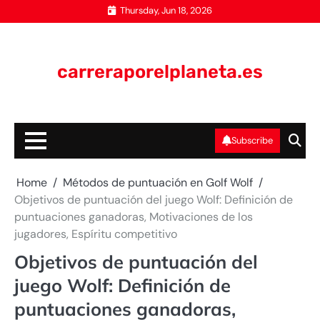
Skip
Thursday, Jun 18, 2026
to
content
carreraporelplaneta.es
Subscribe
Home
Métodos de puntuación en Golf Wolf
Objetivos de puntuación del juego Wolf: Definición de
puntuaciones ganadoras, Motivaciones de los
jugadores, Espíritu competitivo
Objetivos de puntuación del
juego Wolf: Definición de
puntuaciones ganadoras,