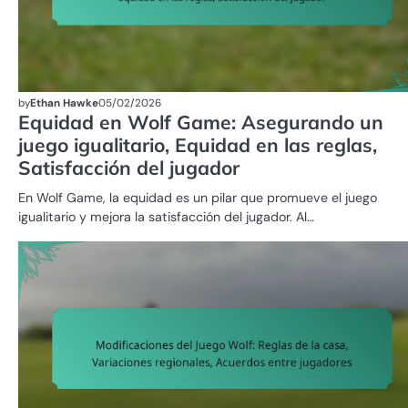
by
Ethan Hawke
05/02/2026
Equidad en Wolf Game: Asegurando un
juego igualitario, Equidad en las reglas,
Satisfacción del jugador
En Wolf Game, la equidad es un pilar que promueve el juego
igualitario y mejora la satisfacción del jugador. Al…