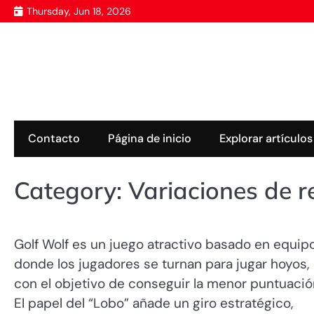
Skip
Thursday, Jun 18, 2026
to
content
Contacto
Página de inicio
Explorar artículos
Category:
Variaciones de r
Golf Wolf es un juego atractivo basado en equip
donde los jugadores se turnan para jugar hoyos,
con el objetivo de conseguir la menor puntuació
El papel del “Lobo” añade un giro estratégico,