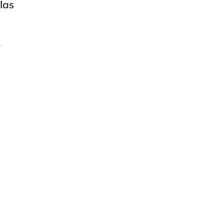
las
e