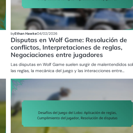
by
Ethan Hawke
04/02/2026
Disputas en Wolf Game: Resolución de
conflictos, Interpretaciones de reglas,
Negociaciones entre jugadores
Las disputas en Wolf Game suelen surgir de malentendidos so
las reglas, la mecánica del juego y las interacciones entre…
VARIACIONES
DE REGLAS
EN GOLF
WOLF