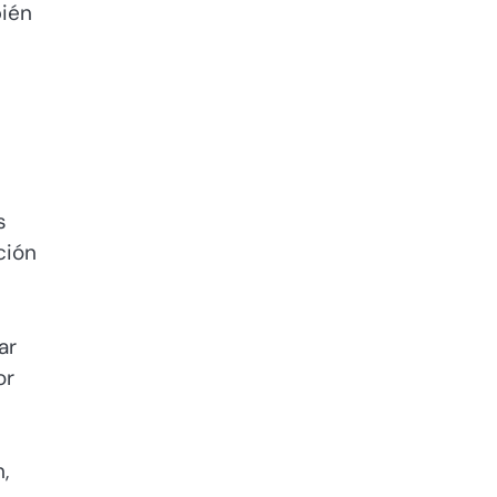
bién
s
ción
ar
or
,