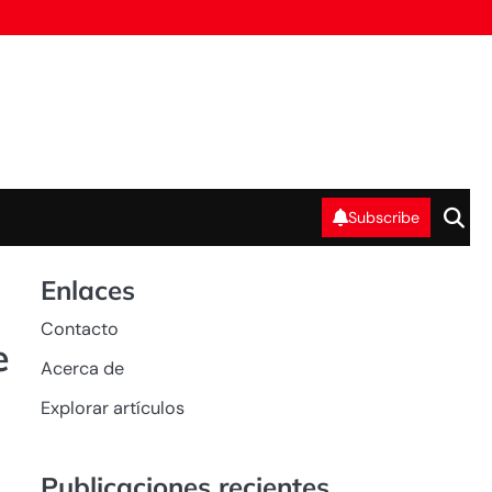
Subscribe
Enlaces
Contacto
e
Acerca de
Explorar artículos
Publicaciones recientes