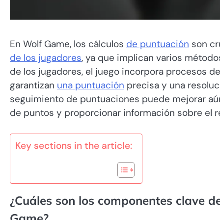
En Wolf Game, los cálculos
de puntuación
son cru
de los jugadores
, ya que implican varios método
de los jugadores, el juego incorpora procesos 
garantizan
una puntuación
precisa y una resoluci
seguimiento de puntuaciones puede mejorar aún m
de puntos y proporcionar información sobre el r
Key sections in the article:
¿Cuáles son los componentes clave de
Game?