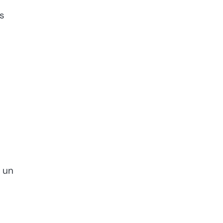
s
 un