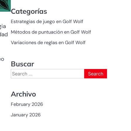
Categorías
Estrategias de juego en Golf Wolf
gia
Métodos de puntuación en Golf Wolf
dad
Variaciones de reglas en Golf Wolf
eo
Buscar
Search
for:
Archivo
February 2026
January 2026