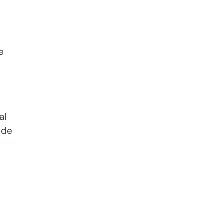
e
al
 de
n