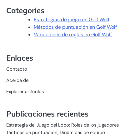
Categories
Estrategias de juego en Golf Wolf
Métodos de puntuación en Golf Wolf
Variaciones de reglas en Golf Wolf
Enlaces
Contacto
Acerca de
Explorar artículos
Publicaciones recientes
Estrategia del Juego del Lobo: Roles de los jugadores,
Tácticas de puntuación, Dinámicas de equipo